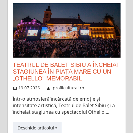
TEATRUL DE BALET SIBIU A ÎNCHEIAT
STAGIUNEA ÎN PIAȚA MARE CU UN
„OTHELLO” MEMORABIL
19.07.2026
profilcultural.ro
Într-o atmosferă încărcată de emoție și
intensitate artistică, Teatrul de Balet Sibiu și-a
încheiat stagiunea cu spectacolul Othello,...
Deschide articolul »