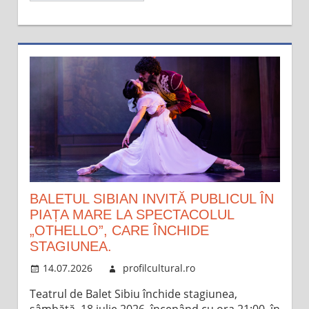
BALETUL SIBIAN INVITĂ PUBLICUL ÎN
PIAȚA MARE LA SPECTACOLUL
„OTHELLO”, CARE ÎNCHIDE
STAGIUNEA.
14.07.2026
profilcultural.ro
Teatrul de Balet Sibiu închide stagiunea,