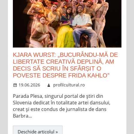
KJARA WURST: „BUCURÂNDU-MĂ DE
LIBERTATE CREATIVĂ DEPLINĂ, AM
DECIS SĂ SCRIU ÎN SFÂRȘIT O
POVESTE DESPRE FRIDA KAHLO”
19.06.2026
profilcultural.ro
Parada Plesa, singurul portal de știri din
Slovenia dedicat în totalitate artei dansului,
creat și este condus de jurnalista de dans
Barbra...
Deschide articolul »