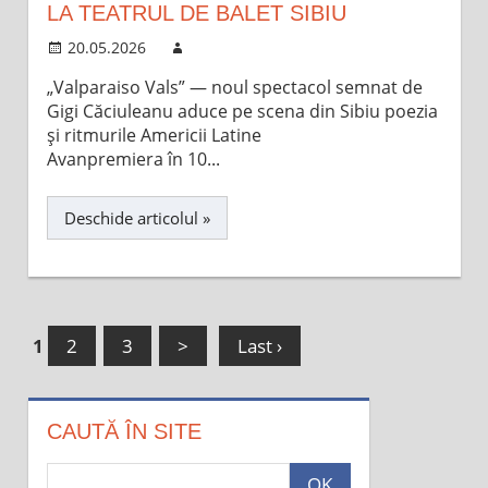
LA TEATRUL DE BALET SIBIU
20.05.2026
„Valparaiso Vals” — noul spectacol semnat de
Gigi Căciuleanu aduce pe scena din Sibiu poezia
și ritmurile Americii Latine
Avanpremiera în 10...
Deschide articolul »
1
2
3
>
Last ›
CAUTĂ ÎN SITE
c