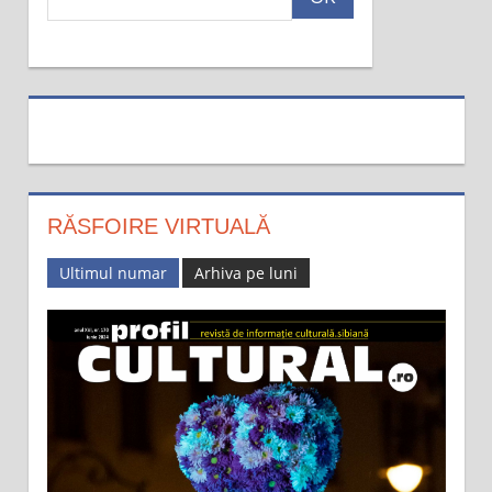
a
u
t
a
:
RĂSFOIRE VIRTUALĂ
Ultimul numar
Arhiva pe luni