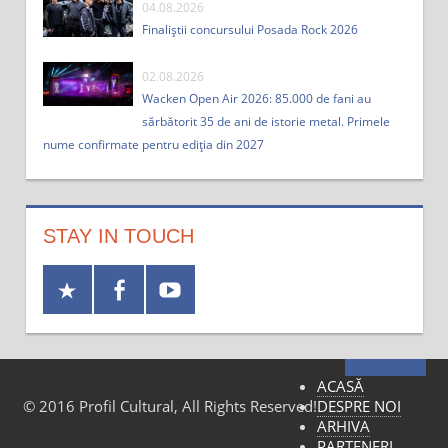
04.08.2026
Finaliștii concursului Posada Rock 2026
02.08.2026
Wacken Open Air 2026: 85.000 de fani au
sărbătorit 35 de ani de istorie metal. Primele
nume confirmate pentru ediția din 2027
STAY IN TOUCH
ACASĂ
DESPRE NOI
© 2016 Profil Cultural, All Rights Reserved!
ARHIVA
PARTENERI