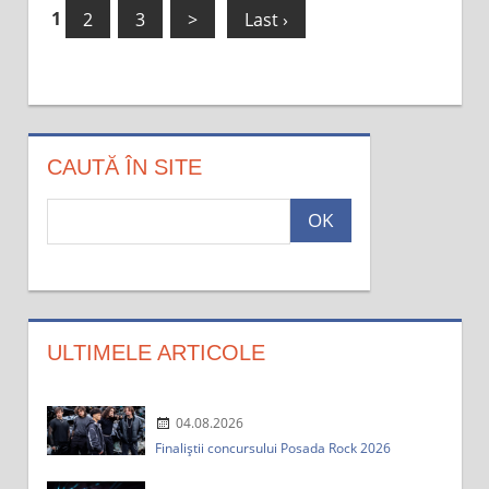
1
2
3
>
Last ›
CAUTĂ ÎN SITE
c
a
u
t
a
:
ULTIMELE ARTICOLE
04.08.2026
Finaliștii concursului Posada Rock 2026