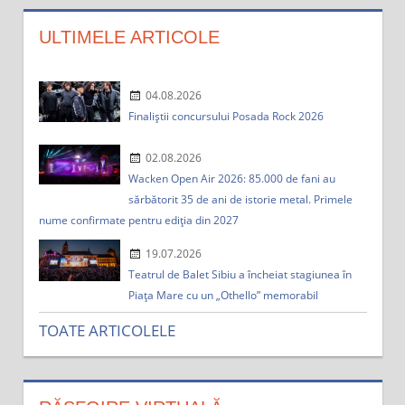
a
:
ULTIMELE ARTICOLE
04.08.2026
Finaliștii concursului Posada Rock 2026
02.08.2026
Wacken Open Air 2026: 85.000 de fani au
sărbătorit 35 de ani de istorie metal. Primele
nume confirmate pentru ediția din 2027
19.07.2026
Teatrul de Balet Sibiu a încheiat stagiunea în
Piața Mare cu un „Othello” memorabil
TOATE ARTICOLELE