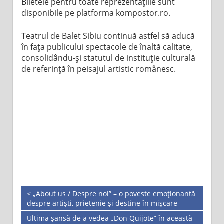
Biletele pentru toate reprezentațiile sunt
disponibile pe platforma kompostor.ro.
Teatrul de Balet Sibiu continuă astfel să aducă
în fața publicului spectacole de înaltă calitate,
consolidându-și statutul de instituție culturală
de referință în peisajul artistic românesc.
< „About us / Despre noi” – o poveste emoționantă
despre artiști, prietenie și destine în mișcare
Ultima șansă de a vedea „Don Quijote” în această