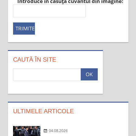
Introduce in căsuţă cuvântul din imagine:
CAUTĂ ÎN SITE
c
a
u
t
a
:
ULTIMELE ARTICOLE
04.08.2026