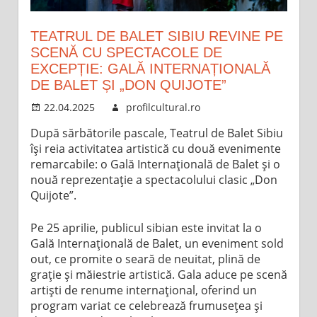
TEATRUL DE BALET SIBIU REVINE PE
SCENĂ CU SPECTACOLE DE
EXCEPȚIE: GALĂ INTERNAȚIONALĂ
DE BALET ȘI „DON QUIJOTE”
22.04.2025
profilcultural.ro
După sărbătorile pascale, Teatrul de Balet Sibiu
își reia activitatea artistică cu două evenimente
remarcabile: o Gală Internațională de Balet și o
nouă reprezentație a spectacolului clasic „Don
Quijote”.
Pe 25 aprilie, publicul sibian este invitat la o
Gală Internațională de Balet, un eveniment sold
out, ce promite o seară de neuitat, plină de
grație și măiestrie artistică. Gala aduce pe scenă
artiști de renume internațional, oferind un
program variat ce celebrează frumusețea și