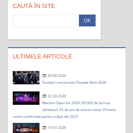
CAUTĂ ÎN SITE
c
a
u
t
a
:
ULTIMELE ARTICOLE
04.08.2026
Finaliștii concursului Posada Rock 2026
02.08.2026
Wacken Open Air 2026: 85.000 de fani au
sărbătorit 35 de ani de istorie metal. Primele
nume confirmate pentru ediția din 2027
19.07.2026