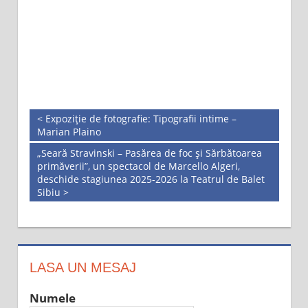
< Expoziție de fotografie: Tipografii intime –
Marian Plaino
„Seară Stravinski – Pasărea de foc și Sărbătoarea
primăverii”, un spectacol de Marcello Algeri,
deschide stagiunea 2025-2026 la Teatrul de Balet
Sibiu >
LASA UN MESAJ
Numele