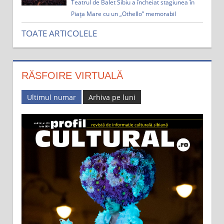
Teatrul de Balet Sibiu a încheiat stagiunea în
Piața Mare cu un „Othello” memorabil
TOATE ARTICOLELE
RĂSFOIRE VIRTUALĂ
Ultimul numar
Arhiva pe luni