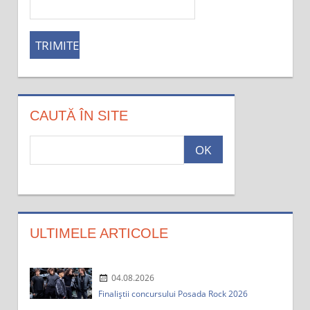
CAUTĂ ÎN SITE
c
a
u
t
a
:
ULTIMELE ARTICOLE
04.08.2026
Finaliștii concursului Posada Rock 2026