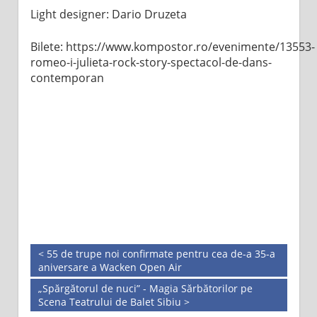
Light designer: Dario Druzeta
Bilete: https://www.kompostor.ro/evenimente/13553-
romeo-i-julieta-rock-story-spectacol-de-dans-
contemporan
< 55 de trupe noi confirmate pentru cea de-a 35-a
aniversare a Wacken Open Air
„Spărgătorul de nuci” - Magia Sărbătorilor pe
Scena Teatrului de Balet Sibiu >