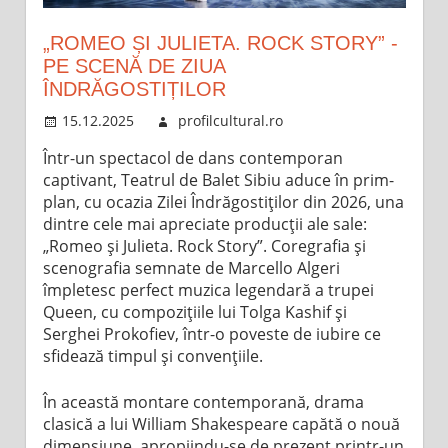
„ROMEO ȘI JULIETA. ROCK STORY” -
PE SCENĂ DE ZIUA
ÎNDRĂGOSTIȚILOR
15.12.2025
profilcultural.ro
Într-un spectacol de dans contemporan
captivant, Teatrul de Balet Sibiu aduce în prim-
plan, cu ocazia Zilei Îndrăgostiților din 2026, una
dintre cele mai apreciate producții ale sale:
„Romeo și Julieta. Rock Story”. Coregrafia și
scenografia semnate de Marcello Algeri
împletesc perfect muzica legendară a trupei
Queen, cu compozițiile lui Tolga Kashif și
Serghei Prokofiev, într-o poveste de iubire ce
sfidează timpul și convențiile.
În această montare contemporană, drama
clasică a lui William Shakespeare capătă o nouă
dimensiune, apropiindu-se de prezent printr-un