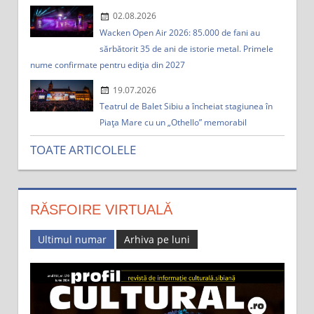
02.08.2026
Wacken Open Air 2026: 85.000 de fani au
sărbătorit 35 de ani de istorie metal. Primele
nume confirmate pentru ediția din 2027
19.07.2026
Teatrul de Balet Sibiu a încheiat stagiunea în
Piața Mare cu un „Othello” memorabil
TOATE ARTICOLELE
RĂSFOIRE VIRTUALĂ
Ultimul numar
Arhiva pe luni