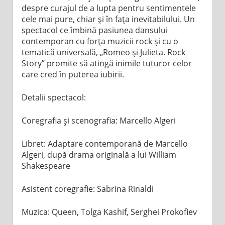
despre curajul de a lupta pentru sentimentele
cele mai pure, chiar și în fața inevitabilului. Un
spectacol ce îmbină pasiunea dansului
contemporan cu forța muzicii rock și cu o
tematică universală, „Romeo și Julieta. Rock
Story” promite să atingă inimile tuturor celor
care cred în puterea iubirii.
Detalii spectacol:
Coregrafia și scenografia: Marcello Algeri
Libret: Adaptare contemporană de Marcello
Algeri, după drama originală a lui William
Shakespeare
Asistent coregrafie: Sabrina Rinaldi
Muzica: Queen, Tolga Kashif, Serghei Prokofiev