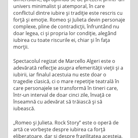
univers minimalist și atemporal, în care
conflictul dintre iubire și tradiție este rescris cu
forță și emoție. Romeo și Julieta devin personaje
complexe, pline de contradicții, înfruntând nu
doar legea, ci și propria lor condiție, alegând
iubirea cu toate riscurile ei, chiar și în fața
morții.
Spectacolul regizat de Marcello Algeri este o
adevărată reflecție asupra efemerității vieții și a
iubirii, iar finalul acestuia nu este doar o
tragedie clasică, ci o mare repetiție teatrală în
care personajele se transformă în tineri care,
într-un interval de doar cinci zile, învață ce
înseamnă cu adevărat să trăiască și să
iubească.
„Romeo și Julieta. Rock Story” este o operă de
artă ce vorbește despre iubirea ca forță
eliberatoare, dar și despre fragilitatea acesteia,