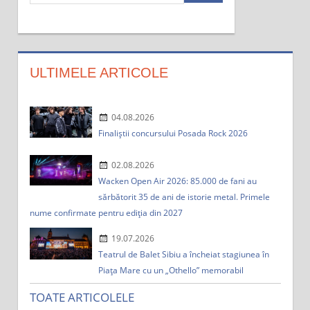
u
t
a
:
ULTIMELE ARTICOLE
04.08.2026
Finaliștii concursului Posada Rock 2026
02.08.2026
Wacken Open Air 2026: 85.000 de fani au
sărbătorit 35 de ani de istorie metal. Primele
nume confirmate pentru ediția din 2027
19.07.2026
Teatrul de Balet Sibiu a încheiat stagiunea în
Piața Mare cu un „Othello” memorabil
TOATE ARTICOLELE