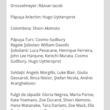
Drosselmeyer: Răzvan Iacob
Păpușa Arlechin: Hugo Uyttersprot
Colombina: Shiori Akimoto
Păpușa Turc: Cosmo Sudbury
Regele Șobolan: William Davolls
Șobolanii: Luca Pesacane, Henrique Ferreira,
John Lee Hanjune, Kenichi Murata, Cosmo
Sudbury, Hugo Uyttersprot
Soldații: Angelo Morgillo, Luke Blair, Giulia
Gessaroli, Ilinca Nistor, Ștefan Nicola, Andrei
Aranghelovici
Fulgii de zăpadă: Gloria Negrea, Marta Parise,
Kate Yoemans, Zoe Durand, Shiori Akimoto,
Hana Watanabe, Tara Darlami, Zoe Mack, Ella