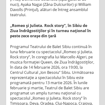
nuci), Ayaka Nagai (Zâna Dulciurilor) și William
Davolls (Prințul), alături de întreg ansamblul
teatrului.
„Romeo și Julieta. Rock story”, în Sibiu de
Ziua îndrăgostiților și în turneu național în
peste zece orașe din țară
Programul Teatrului de Balet Sibiu continuă în
luna februarie cu spectacolul „Romeo și Julieta.
Rock story”, în coregrafia lui Marcello Algeri, pe
muzica formației Queen, de Ziua îndrăgostiților,
în data de 14 februarie 2026, ora 19:00, la
Centrul Cultural „Ion Besoiu” Sibiu. Următoarea
reprezentație a spectacolului în Sibiu este
programată pentru 13 martie 2026. În lunile
februarie și martie, Teatrul de Balet Sibiu are
programat un amplu turneu național cu
spectacolul „Romeo și Julieta. Rock story” în
Timișoara, Deva, Oradea, Cluj-Napoca, Craiova,