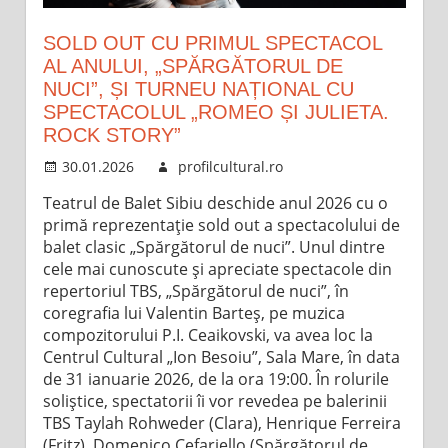
SOLD OUT CU PRIMUL SPECTACOL
AL ANULUI, „SPĂRGĂTORUL DE
NUCI”, ȘI TURNEU NAȚIONAL CU
SPECTACOLUL „ROMEO ȘI JULIETA.
ROCK STORY”
30.01.2026
profilcultural.ro
Teatrul de Balet Sibiu deschide anul 2026 cu o
primă reprezentație sold out a spectacolului de
balet clasic „Spărgătorul de nuci”. Unul dintre
cele mai cunoscute și apreciate spectacole din
repertoriul TBS, „Spărgătorul de nuci”, în
coregrafia lui Valentin Barteș, pe muzica
compozitorului P.I. Ceaikovski, va avea loc la
Centrul Cultural „Ion Besoiu”, Sala Mare, în data
de 31 ianuarie 2026, de la ora 19:00. În rolurile
soliștice, spectatorii îi vor revedea pe balerinii
TBS Taylah Rohweder (Clara), Henrique Ferreira
(Fritz), Domenico Cefariello (Spărgătorul de