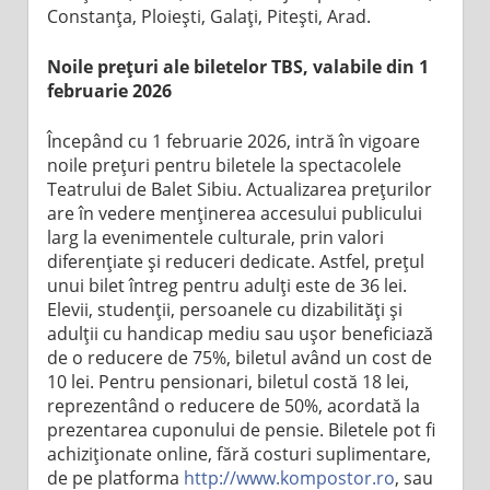
Constanța, Ploiești, Galați, Pitești, Arad.
Noile prețuri ale biletelor TBS, valabile din 1
februarie 2026
Începând cu 1 februarie 2026, intră în vigoare
noile prețuri pentru biletele la spectacolele
Teatrului de Balet Sibiu. Actualizarea prețurilor
are în vedere menținerea accesului publicului
larg la evenimentele culturale, prin valori
diferențiate și reduceri dedicate. Astfel, prețul
unui bilet întreg pentru adulți este de 36 lei.
Elevii, studenții, persoanele cu dizabilități și
adulții cu handicap mediu sau ușor beneficiază
de o reducere de 75%, biletul având un cost de
10 lei. Pentru pensionari, biletul costă 18 lei,
reprezentând o reducere de 50%, acordată la
prezentarea cuponului de pensie. Biletele pot fi
achiziționate online, fără costuri suplimentare,
de pe platforma
http://www.kompostor.ro
, sau