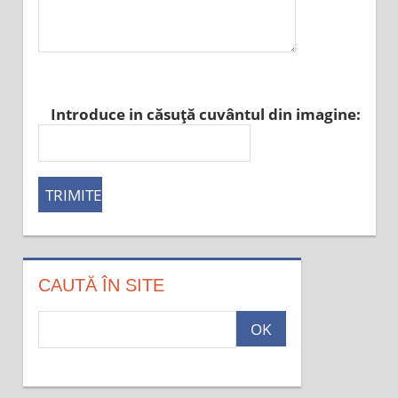
Introduce in căsuţă cuvântul din imagine:
CAUTĂ ÎN SITE
c
a
u
t