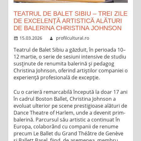
TEATRUL DE BALET SIBIU – TREI ZILE
DE EXCELENȚĂ ARTISTICĂ ALĂTURI
DE BALERINA CHRISTINA JOHNSON
15.03.2026
profilcultural.ro
Teatrul de Balet Sibiu a găzduit, în perioada 10–
12 martie, o serie de sesiuni intensive de studiu
susținute de renumita balerină și pedagog
Christina Johnson, oferind artiștilor companiei o
experiență profesională de excepție.
Cu o carieră remarcabilă începută la doar 17 ani
în cadrul Boston Ballet, Christina Johnson a
evoluat ulterior pe scene prestigioase alături de
Dance Theatre of Harlem, unde a devenit prim-
balerină. Parcursul său artistic a continuat în
Europa, colaborând cu companii de renume
precum Le Ballet du Grand Théâtre de Genève
și Ballett Basel, fiind, de asemenea, membru