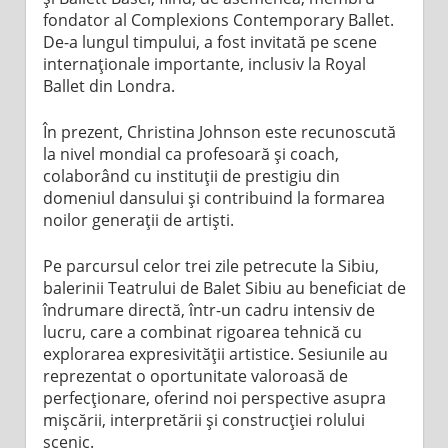
fondator al Complexions Contemporary Ballet.
De-a lungul timpului, a fost invitată pe scene
internaționale importante, inclusiv la Royal
Ballet din Londra.
În prezent, Christina Johnson este recunoscută
la nivel mondial ca profesoară și coach,
colaborând cu instituții de prestigiu din
domeniul dansului și contribuind la formarea
noilor generații de artiști.
Pe parcursul celor trei zile petrecute la Sibiu,
balerinii Teatrului de Balet Sibiu au beneficiat de
îndrumare directă, într-un cadru intensiv de
lucru, care a combinat rigoarea tehnică cu
explorarea expresivității artistice. Sesiunile au
reprezentat o oportunitate valoroasă de
perfecționare, oferind noi perspective asupra
mișcării, interpretării și construcției rolului
scenic.