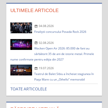
a
:
ULTIMELE ARTICOLE
04.08.2026
Finaliștii concursului Posada Rock 2026
02.08.2026
Wacken Open Air 2026: 85.000 de fani au
sărbătorit 35 de ani de istorie metal. Primele
nume confirmate pentru ediția din 2027
19.07.2026
Teatrul de Balet Sibiu a încheiat stagiunea în
Piața Mare cu un „Othello” memorabil
TOATE ARTICOLELE