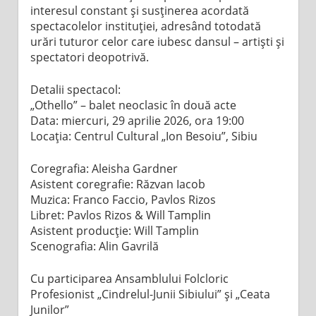
interesul constant și susținerea acordată
spectacolelor instituției, adresând totodată
urări tuturor celor care iubesc dansul – artiști și
spectatori deopotrivă.
Detalii spectacol:
„Othello” – balet neoclasic în două acte
Data: miercuri, 29 aprilie 2026, ora 19:00
Locația: Centrul Cultural „Ion Besoiu”, Sibiu
Coregrafia: Aleisha Gardner
Asistent coregrafie: Răzvan Iacob
Muzica: Franco Faccio, Pavlos Rizos
Libret: Pavlos Rizos & Will Tamplin
Asistent producție: Will Tamplin
Scenografia: Alin Gavrilă
Cu participarea Ansamblului Folcloric
Profesionist „Cindrelul-Junii Sibiului” și „Ceata
Junilor”