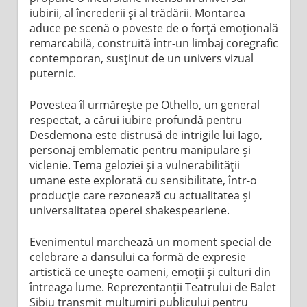
iubirii, al încrederii și al trădării. Montarea
aduce pe scenă o poveste de o forță emoțională
remarcabilă, construită într-un limbaj coregrafic
contemporan, susținut de un univers vizual
puternic.
Povestea îl urmărește pe Othello, un general
respectat, a cărui iubire profundă pentru
Desdemona este distrusă de intrigile lui Iago,
personaj emblematic pentru manipulare și
viclenie. Tema geloziei și a vulnerabilității
umane este explorată cu sensibilitate, într-o
producție care rezonează cu actualitatea și
universalitatea operei shakespeariene.
Evenimentul marchează un moment special de
celebrare a dansului ca formă de expresie
artistică ce unește oameni, emoții și culturi din
întreaga lume. Reprezentanții Teatrului de Balet
Sibiu transmit mulțumiri publicului pentru