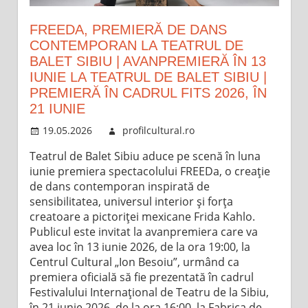
FREEDA, PREMIERĂ DE DANS
CONTEMPORAN LA TEATRUL DE
BALET SIBIU | AVANPREMIERĂ ÎN 13
IUNIE LA TEATRUL DE BALET SIBIU |
PREMIERĂ ÎN CADRUL FITS 2026, ÎN
21 IUNIE
19.05.2026
profilcultural.ro
Teatrul de Balet Sibiu aduce pe scenă în luna
iunie premiera spectacolului FREEDa, o creație
de dans contemporan inspirată de
sensibilitatea, universul interior și forța
creatoare a pictoriței mexicane Frida Kahlo.
Publicul este invitat la avanpremiera care va
avea loc în 13 iunie 2026, de la ora 19:00, la
Centrul Cultural „Ion Besoiu”, urmând ca
premiera oficială să fie prezentată în cadrul
Festivalului Internațional de Teatru de la Sibiu,
în 21 iunie 2026, de la ora 16:00, la Fabrica de