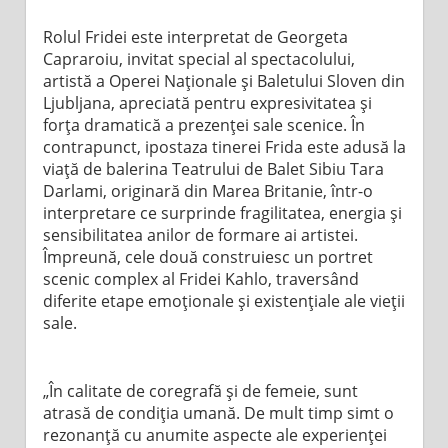
Rolul Fridei este interpretat de Georgeta
Capraroiu, invitat special al spectacolului,
artistă a Operei Naționale și Baletului Sloven din
Ljubljana, apreciată pentru expresivitatea și
forța dramatică a prezenței sale scenice. În
contrapunct, ipostaza tinerei Frida este adusă la
viață de balerina Teatrului de Balet Sibiu Tara
Darlami, originară din Marea Britanie, într-o
interpretare ce surprinde fragilitatea, energia și
sensibilitatea anilor de formare ai artistei.
Împreună, cele două construiesc un portret
scenic complex al Fridei Kahlo, traversând
diferite etape emoționale și existențiale ale vieții
sale.
„În calitate de coregrafă și de femeie, sunt
atrasă de condiția umană. De mult timp simt o
rezonanță cu anumite aspecte ale experienței