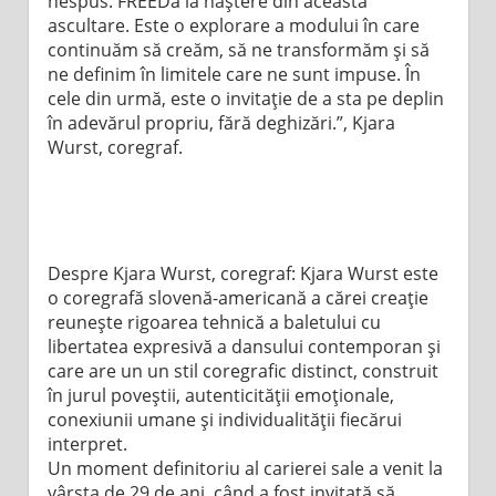
nespus. FREEDa ia naștere din această
ascultare. Este o explorare a modului în care
continuăm să creăm, să ne transformăm și să
ne definim în limitele care ne sunt impuse. În
cele din urmă, este o invitație de a sta pe deplin
în adevărul propriu, fără deghizări.”, Kjara
Wurst, coregraf.
Despre Kjara Wurst, coregraf: Kjara Wurst este
o coregrafă slovenă-americană a cărei creație
reunește rigoarea tehnică a baletului cu
libertatea expresivă a dansului contemporan și
care are un un stil coregrafic distinct, construit
în jurul poveștii, autenticității emoționale,
conexiunii umane și individualității fiecărui
interpret.
Un moment definitoriu al carierei sale a venit la
vârsta de 29 de ani, când a fost invitată să