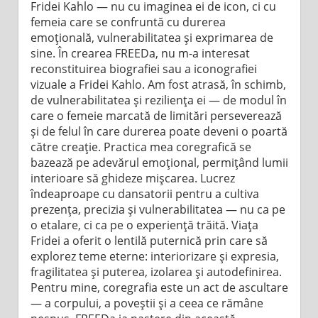
Fridei Kahlo — nu cu imaginea ei de icon, ci cu
femeia care se confruntă cu durerea
emoțională, vulnerabilitatea și exprimarea de
sine. În crearea FREEDa, nu m-a interesat
reconstituirea biografiei sau a iconografiei
vizuale a Fridei Kahlo. Am fost atrasă, în schimb,
de vulnerabilitatea și reziliența ei — de modul în
care o femeie marcată de limitări perseverează
și de felul în care durerea poate deveni o poartă
către creație. Practica mea coregrafică se
bazează pe adevărul emoțional, permițând lumii
interioare să ghideze mișcarea. Lucrez
îndeaproape cu dansatorii pentru a cultiva
prezența, precizia și vulnerabilitatea — nu ca pe
o etalare, ci ca pe o experiență trăită. Viața
Fridei a oferit o lentilă puternică prin care să
explorez teme eterne: interiorizare și expresia,
fragilitatea și puterea, izolarea și autodefinirea.
Pentru mine, coregrafia este un act de ascultare
— a corpului, a poveștii și a ceea ce rămâne