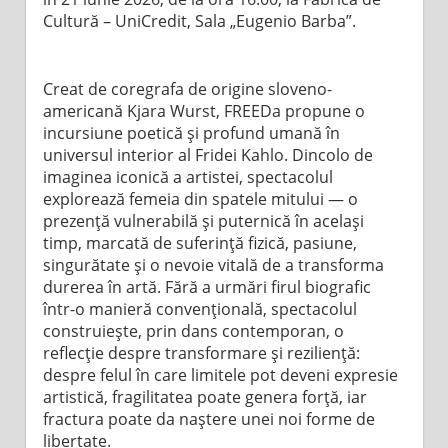
Cultură – UniCredit, Sala „Eugenio Barba”.
Creat de coregrafa de origine sloveno-
americană Kjara Wurst, FREEDa propune o
incursiune poetică și profund umană în
universul interior al Fridei Kahlo. Dincolo de
imaginea iconică a artistei, spectacolul
explorează femeia din spatele mitului — o
prezență vulnerabilă și puternică în același
timp, marcată de suferință fizică, pasiune,
singurătate și o nevoie vitală de a transforma
durerea în artă. Fără a urmări firul biografic
într-o manieră convențională, spectacolul
construiește, prin dans contemporan, o
reflecție despre transformare și reziliență:
despre felul în care limitele pot deveni expresie
artistică, fragilitatea poate genera forță, iar
fractura poate da naștere unei noi forme de
libertate.