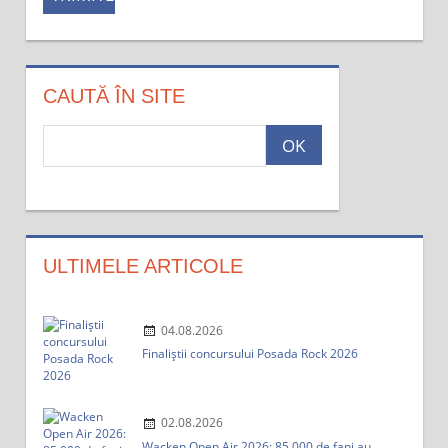
CAUTĂ ÎN SITE
c
a
u
t
a
:
ULTIMELE ARTICOLE
04.08.2026
Finaliștii concursului Posada Rock 2026
02.08.2026
Wacken Open Air 2026: 85.000 de fani au