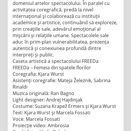
domeniul artelor spectacolului. În paralel cu
activitatea coregrafică, predă la nivel
internațional și colaborează cu instituții
academice și artistice, continuând să exploreze,
prin creațiile sale, adevărul emoțional al
mișcării și relațiile umane. Spectacolele sale
aduc în prim-plan vulnerabilitatea, prezența
autentică și conexiunea profundă dintre
interpreți și public.
Caseta artistică a spectacolului FREEDa
FREEDa – Femeia din spatele florilor
Coregrafia: Kjara Wurst
Asistenți coregrafie: Mateja Železnik, Sabrina
Rinaldi
Muzica originală: Ran Bagno
Light designer: Andrej Hajdinjak
Costume: Suzana Krapež Ermers și Kjara Wurst
Text: Kjara Wurst și Marcela Fossati
Voce: Marcela Fossati
Proiecție video: Ambrosia