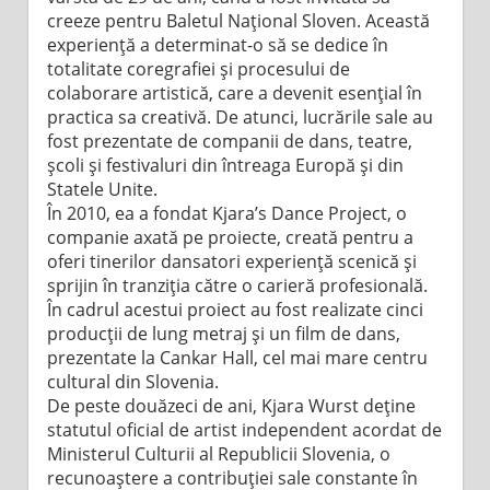
creeze pentru Baletul Național Sloven. Această
experiență a determinat-o să se dedice în
totalitate coregrafiei și procesului de
colaborare artistică, care a devenit esențial în
practica sa creativă. De atunci, lucrările sale au
fost prezentate de companii de dans, teatre,
școli și festivaluri din întreaga Europă și din
Statele Unite.
În 2010, ea a fondat Kjara’s Dance Project, o
companie axată pe proiecte, creată pentru a
oferi tinerilor dansatori experiență scenică și
sprijin în tranziția către o carieră profesională.
În cadrul acestui proiect au fost realizate cinci
producții de lung metraj și un film de dans,
prezentate la Cankar Hall, cel mai mare centru
cultural din Slovenia.
De peste douăzeci de ani, Kjara Wurst deține
statutul oficial de artist independent acordat de
Ministerul Culturii al Republicii Slovenia, o
recunoaștere a contribuției sale constante în