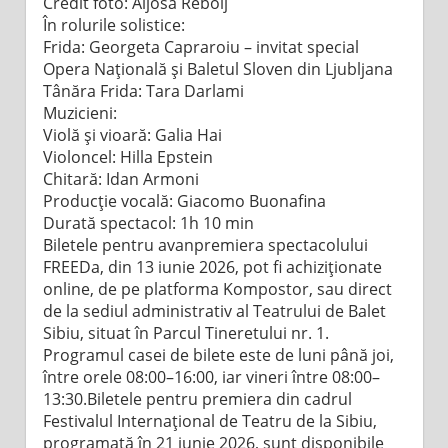
Credit foto: Aljoša Rebolj
În rolurile solistice:
Frida: Georgeta Capraroiu – invitat special
Opera Națională și Baletul Sloven din Ljubljana
Tânăra Frida: Tara Darlami
Muzicieni:
Violă și vioară: Galia Hai
Violoncel: Hilla Epstein
Chitară: Idan Armoni
Producție vocală: Giacomo Buonafina
Durată spectacol: 1h 10 min
Biletele pentru avanpremiera spectacolului
FREEDa, din 13 iunie 2026, pot fi achiziționate
online, de pe platforma Kompostor, sau direct
de la sediul administrativ al Teatrului de Balet
Sibiu, situat în Parcul Tineretului nr. 1.
Programul casei de bilete este de luni până joi,
între orele 08:00–16:00, iar vineri între 08:00–
13:30.Biletele pentru premiera din cadrul
Festivalul Internațional de Teatru de la Sibiu,
programată în 21 iunie 2026, sunt disponibile