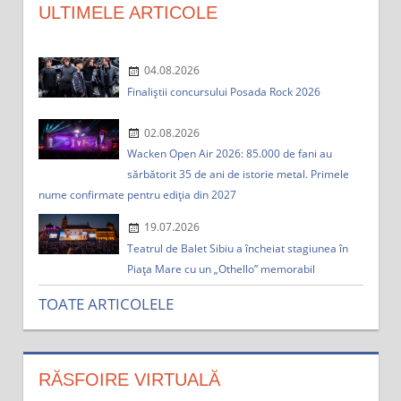
ULTIMELE ARTICOLE
04.08.2026
Finaliștii concursului Posada Rock 2026
02.08.2026
Wacken Open Air 2026: 85.000 de fani au
sărbătorit 35 de ani de istorie metal. Primele
nume confirmate pentru ediția din 2027
19.07.2026
Teatrul de Balet Sibiu a încheiat stagiunea în
Piața Mare cu un „Othello” memorabil
TOATE ARTICOLELE
RĂSFOIRE VIRTUALĂ