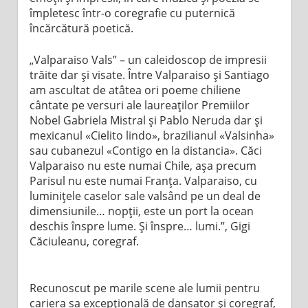
împletesc într-o coregrafie cu puternică
încărcătură poetică.
„Valparaiso Vals” – un caleidoscop de impresii
trăite dar și visate. Între Valparaiso și Santiago
am ascultat de atâtea ori poeme chiliene
cântate pe versuri ale laureaților Premiilor
Nobel Gabriela Mistral și Pablo Neruda dar și
mexicanul «Cielito lindo», brazilianul «Valsinha»
sau cubanezul «Contigo en la distancia». Căci
Valparaiso nu este numai Chile, așa precum
Parisul nu este numai Franța. Valparaiso, cu
luminițele caselor sale valsând pe un deal de
dimensiunile… nopții, este un port la ocean
deschis înspre lume. Și înspre… lumi.”, Gigi
Căciuleanu, coregraf.
Recunoscut pe marile scene ale lumii pentru
cariera sa excepțională de dansator și coregraf,