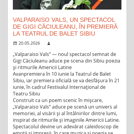
VALPARAISO VALS, UN SPECTACOL
DE GIGI CĂCIULEANU, ÎN PREMIERĂ
LA TEATRUL DE BALET SIBIU
20.05.2026
„Valparaiso Vals” — noul spectacol semnat de
Gigi Căciuleanu aduce pe scena din Sibiu poezia
și ritmurile Americii Latine
Avanpremiera în 10 iunie la Teatrul de Balet
Sibiu, iar premiera oficială se va desfășura în 21
iunie, în cadrul Festivalul Internațional de
Teatru Sibiu
Construit ca un poem scenic în mișcare,
„Valparaiso Vals” aduce pe scenă un univers al
memoriei, al visării și al întâlnirilor dintre lumi,
inspirat de ritmurile și imaginile Americii Latine.
Spectacolul devine un adevărat caleidoscop de
emoții și impresii, în care muzica și poezia se