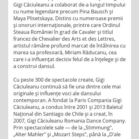
Gigi Căciuleanu a colaborat de-a lungul timpului
cu nume legendare precum Pina Bausch și
Maya Plisetskaya. Distins cu numeroase premii
și onoruri internaționale, printre care Ordinul
Steaua României în grad de Cavaler și titlul
francez de Chevalier des Arts et des Lettres,
artistul rămâne profund marcat de întâlnirea cu
marea sa profesoară, Miriam Răducanu, cea
care i-a influențat decisiv felul de a înțelege și de
a construi dansul.
Cu peste 300 de spectacole create, Gigi
Căciuleanu continuă să fie una dintre cele mai
originale și influențe voci ale dansului
contemporan. A fondat la Paris Compania Gigi
Căciuleanu, a condus între 2001 și 2013 Baletul
Național din Santiago de Chile și a creat, în
2007, Gigi Căciuleanu Romania Dance Company.
Prin spectacolele sale — de la „Stimmung”,
„Alter Mahler” și „Mozart Steps”, până la „D’ale