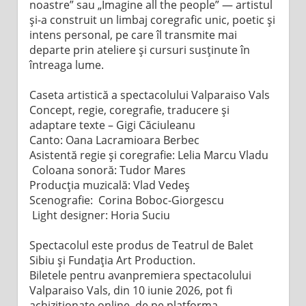
noastre” sau „Imagine all the people” — artistul
și-a construit un limbaj coregrafic unic, poetic și
intens personal, pe care îl transmite mai
departe prin ateliere și cursuri susținute în
întreaga lume.
Caseta artistică a spectacolului Valparaiso Vals
Concept, regie, coregrafie, traducere și
adaptare texte – Gigi Căciuleanu
Canto: Oana Lacramioara Berbec
Asistentă regie și coregrafie: Lelia Marcu Vladu
Coloana sonoră: Tudor Mares
Producția muzicală: Vlad Vedeș
Scenografie: Corina Boboc-Giorgescu
Light designer: Horia Suciu
Spectacolul este produs de Teatrul de Balet
Sibiu și Fundația Art Production.
Biletele pentru avanpremiera spectacolului
Valparaiso Vals, din 10 iunie 2026, pot fi
achiziționate online, de pe platforma