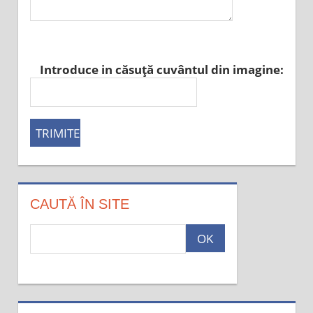
Introduce in căsuţă cuvântul din imagine:
CAUTĂ ÎN SITE
c
a
u
t
a
: