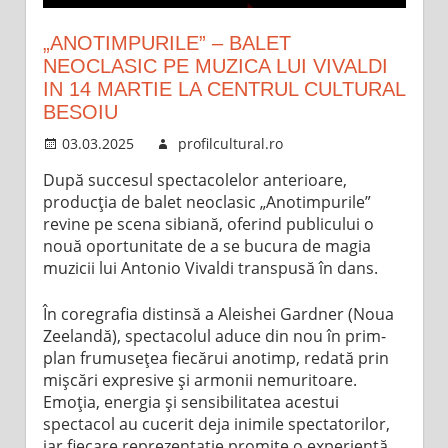
„ANOTIMPURILE” – BALET
NEOCLASIC PE MUZICA LUI VIVALDI
IN 14 MARTIE LA CENTRUL CULTURAL
BESOIU
03.03.2025
profilcultural.ro
După succesul spectacolelor anterioare,
producția de balet neoclasic „Anotimpurile”
revine pe scena sibiană, oferind publicului o
nouă oportunitate de a se bucura de magia
muzicii lui Antonio Vivaldi transpusă în dans.
În coregrafia distinsă a Aleishei Gardner (Noua
Zeelandă), spectacolul aduce din nou în prim-
plan frumusețea fiecărui anotimp, redată prin
mișcări expresive și armonii nemuritoare.
Emoția, energia și sensibilitatea acestui
spectacol au cucerit deja inimile spectatorilor,
iar fiecare reprezentație promite o experiență