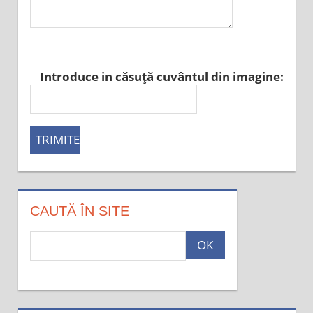
Introduce in căsuţă cuvântul din imagine:
CAUTĂ ÎN SITE
c
a
u
t
a