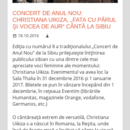
CONCERT DE ANUL NOU:
CHRISTIANA UIKIZA, „FATA CU PĂRUL
ŞI VOCEA DE AUR“ CÂNTĂ LA SIBIU
18.10.2016
Ediţia cu numărul 8 a tradiţionalului „Concert de
Anul Nou“ de la Sibiu prilejuieşte întţlnirea
publicului sibian cu una dintre cele mai
apreciate voci feminine ale momentului:
Christiana Uikiza. Evenimentul va avea loc la
Sala Thalia în 31 decembrie 2016 şi 1 ianuarie
2017. Biletele se pun în vânzare începând din 1
decembrie, în reţeaua Eventim (librăriile
Humanitas, magazinele Orange, vodafone,
Germanos, etc.)
O cântăreaţă extrem de versatilă, Christiana
Uikiza s-a născut în Romania, la Reşita, unde
încă de foarte mică a învăţat să cânte la vioară,