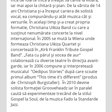
iar mai apoi la chitară şi pian. De la vârsta de 14
ani Christiana şi-a început cariera de solistă
vocal, ea compunându-şi atât muzica cât şi
versurile. În acelaşi timp şi-a creat propria
formatie, Christiana Uikiza Band cu care a
susţinut nenumărate concerte la nivel
internaţional. În 2005 se mută la Wiena unde
formeaza Christiana Uikiza Quartet şi
concertează în „Kirk Franklin Tribute Gospel
Band”. „Fata cu părul şi vocea de aur“
colaborează cu diverse teatre în direcţia avant-
garde, iar în 2006 compune şi interpretează
musicalul “Oedipus Stories” după care scoate
primul album “This time it’s different” (produs
de Christoph Burgstaller). În 2010 devine
solista formaţiei Grooveheadz iar în paralel
caută să experimenteze trecând de la stilul
Gospel la Soul, de la muzica Fado la Standarde
Jazz.