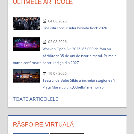
ULTIMELE ARTICOLE
04.08.2026
Finaliștii concursului Posada Rock 2026
02.08.2026
Wacken Open Air 2026: 85.000 de fani au
sărbătorit 35 de ani de istorie metal. Primele
nume confirmate pentru ediția din 2027
19.07.2026
Teatrul de Balet Sibiu a încheiat stagiunea în
Piața Mare cu un „Othello” memorabil
TOATE ARTICOLELE
RĂSFOIRE VIRTUALĂ