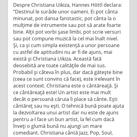
Despre Christiana Uikiza, Hannes Höttl declara:
“Destinul le surâde unor oameni. Ei pot cânta
minunat, pot dansa fanstastic, pot cânta la o
mulţime de intrumente sau pot să arate foarte
bine. Alţii pot vorbi şase limbi, pot scrie versuri
sau pot compune muzică la cel mai înalt nivel.
Și, ca și cum simpla existență a unor persoane
cu astfel de aptitudini nu ar fi de ajuns, mai
există şi Christiana Uikiza. Această fată
deosebită are toate calităţile de mai sus.
Probabil şi câteva în plus, dar dacă găteşte bine
(ceea ce sunt convins că face), este irelevant în
acest context. Christiana este o cântăreaţă. Şi
ce cântăreaţă este! Un artist este mai mult
decât o persoană căruia îi place să cânte. Eşti
cântăreţ sau nu eşti. O tehnică bună poate ajuta
la dezvoltarea unui artist dar nu este de ajuns
pentru a-l face un bun artist, la fel cum dacă
înveţi o glumă bună nu ajungi un mare
comediant. Christiana cântă Jazz, Pop, Soul,