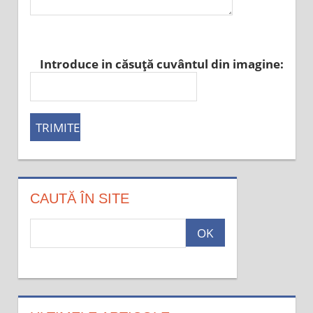
Introduce in căsuţă cuvântul din imagine:
CAUTĂ ÎN SITE
c
a
u
t
a
: