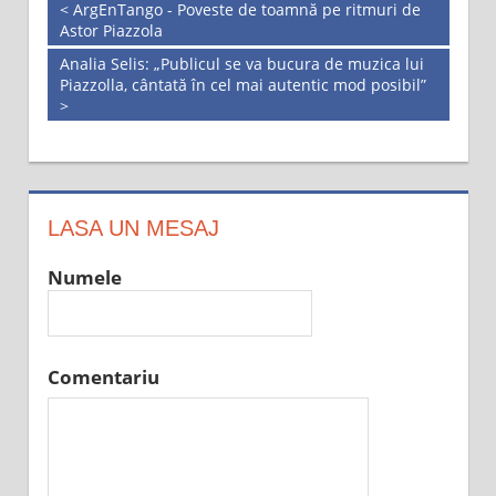
< ArgEnTango - Poveste de toamnă pe ritmuri de
Astor Piazzola
Analia Selis: „Publicul se va bucura de muzica lui
Piazzolla, cântată în cel mai autentic mod posibil”
>
LASA UN MESAJ
Numele
Comentariu